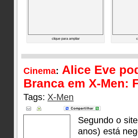
clique para ampliar
c
Alice Eve po
Cinema
:
Branca em X-Men: F
Tags:
X-Men
Segundo o sit
anos) está ne