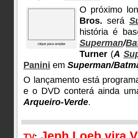
O próximo lo
Bros.
será
S
história é ba
Superman
/
Ba
clique para ampliar
Turner
(
A
Sup
Panini
em
Superman/Batm
O lançamento está program
e o DVD conterá ainda um
Arqueiro-Verde
.
Jeph Loeb vira V
TV
: