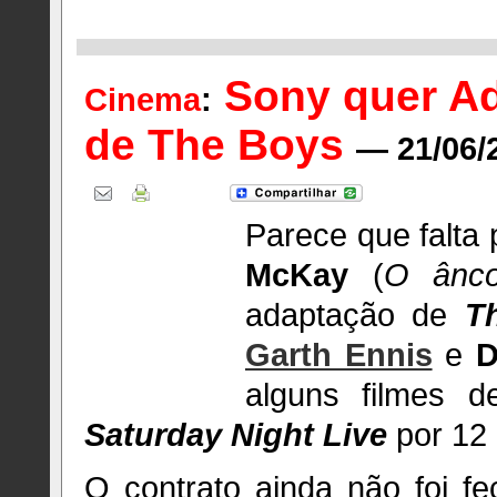
Sony quer A
Cinema
:
de The Boys
— 21/06/
Parece que falta
McKay
(
O ânco
adaptação de
T
Garth Ennis
e
D
alguns filmes 
Saturday Night Live
por 12 
O contrato ainda não foi f