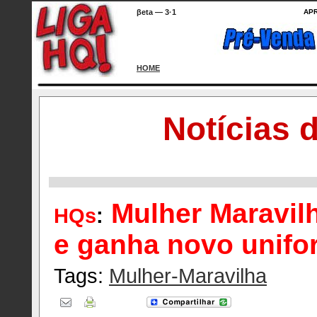
βeta — 3·1
AP
HOME
Notícias 
Mulher Maravil
HQs
:
e ganha novo unifo
Tags:
Mulher-Maravilha