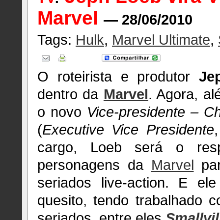
Marvel
— 28/06/2010
Tags:
Hulk
,
Marvel Ultimate
,
O roteirista e produtor
Je
dentro da
Marvel
. Agora, a
o novo
Vice-presidente – C
(
Executive Vice Presidente
cargo, Loeb será o res
personagens da
Marvel
par
seriados live-action. E el
quesito, tendo trabalhado c
seriados, entre eles
Smallvil