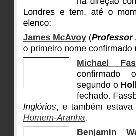
na direção co
Londres e tem, até o mom
elenco:
James McAvoy
(
Professor 
o primeiro nome confirmado n
Michael Fas
confirmado o
segundo o
Hol
fechado. Fass
Inglórios
, e também estava 
Homem-Aranha
.
Benjamin Wa