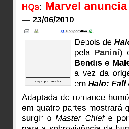
Marvel anuncia
HQs
:
— 23/06/2010
Depois de
Hal
pela
Panini
) 
Bendis
e
Mal
a vez da ori
em
Halo: Fal
clique para ampliar
Adaptada do romance hom
em quatro partes mostrará 
surgir o
Master Chief
e por
para a sobrevivência da hum