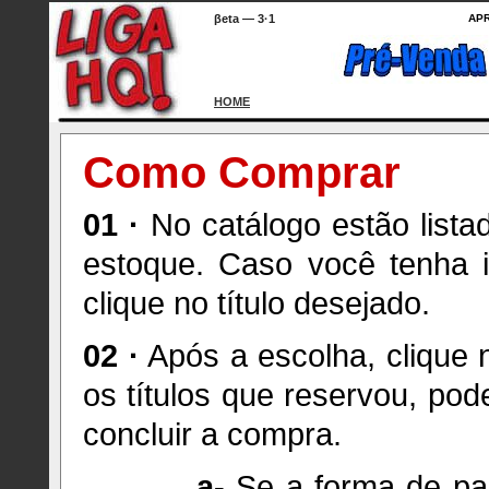
βeta — 3·1
AP
HOME
Como Comprar
01 ·
No catálogo estão lista
estoque. Caso você tenha i
clique no título desejado.
02 ·
Após a escolha, clique 
os títulos que reservou, pod
concluir a compra.
a-
Se a forma de pa