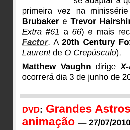
se adaptar a q
primeira vez na minisséri
Brubaker
e
Trevor Hairshi
Extra #61
a
66
) e mais re
Factor
. A
20th Century Fo
Laurent
de
O Crepúsculo
).
Matthew Vaughn
dirige
X-
ocorrerá dia 3 de junho de 2
Grandes Astros
DVD
:
animação
— 27/07/201