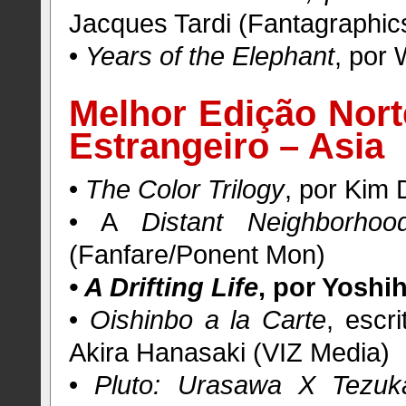
Jacques Tardi (Fantagraphic
•
Years of the Elephant
, por 
Melhor Edição Nort
Estrangeiro – Asia
•
The Color Trilogy
, por Kim
• A
Distant Neighborhoo
(Fanfare/Ponent Mon)
• A Drifting Life
, por Yoshi
•
Oishinbo a la Carte
, escr
Akira Hanasaki (VIZ Media)
•
Pluto: Urasawa X Tezuk