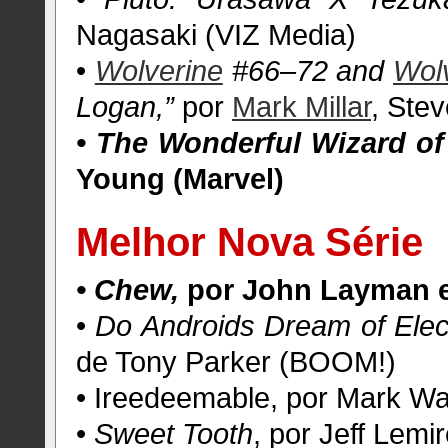
Nagasaki (VIZ Media)
•
Wolverine
#66–72 and
Wol
Logan,”
por
Mark Millar
, Ste
• The Wonderful Wizard of
Young (Marvel)
Melhor Nova Série
• Chew,
por John Layman e
•
Do Androids Dream of Elec
de Tony Parker (BOOM!)
• Ireedeemable, por Mark W
•
Sweet Tooth
, por Jeff Lemi