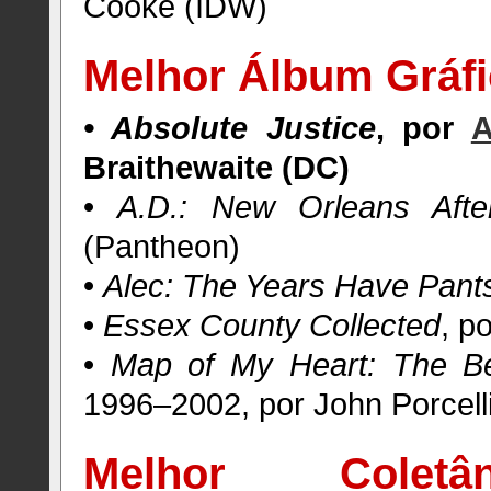
Cooke (IDW)
Melhor Álbum Gráfi
• Absolute Justice
, por
A
Braithewaite (DC)
•
A.D.: New Orleans Afte
(Pantheon)
•
Alec: The Years Have Pant
•
Essex
County
Collected
, p
•
Map of My Heart: The Be
1996–2002, por John Porcell
Melhor Colet