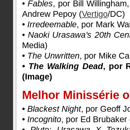
•
Fables
, por Bill Willingha
Andrew Pepoy (
Vertigo
/DC)
•
Irredeemable
, por Mark Wa
•
Naoki Urasawa’s 20th Cen
Media)
•
The Unwritten
, por Mike Ca
• The Walking Dead
, por 
(Image)
Melhor Minissérie o
•
Blackest Night
, por Geoff J
•
Incognito
, por Ed Brubaker 
•
Pluto: Urasawa X Tezuk