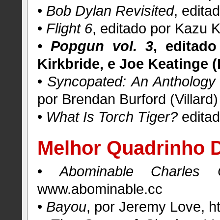
•
Bob Dylan Revisited
, edita
•
Flight 6
, editado por Kazu Ki
• Popgun vol. 3
, editad
Kirkbride, e Joe Keatinge 
•
Syncopated: An Anthology 
por Brendan Burford (Villard)
•
What Is Torch Tiger?
editad
Melhor Quadrinho D
•
Abominable Charles C
www.abominable.cc
•
Bayou
, por Jeremy Love, h