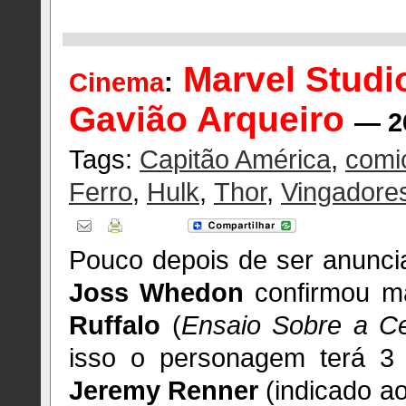
Marvel Studi
Cinema
:
Gavião Arqueiro
— 2
Tags:
Capitão América
,
comi
Ferro
,
Hulk
,
Thor
,
Vingadore
Pouco depois de ser anunci
Joss Whedon
confirmou ma
Ruffalo
(
Ensaio Sobre a Ce
isso o personagem terá 3 a
Jeremy Renner
(indicado a