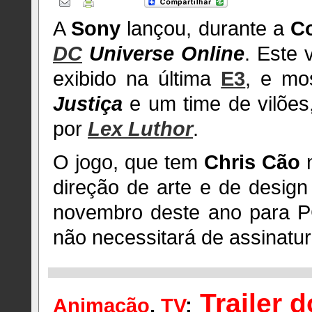
A
Sony
lançou, durante a
C
DC
Universe Online
. Este 
exibido na última
E3
, e mo
Justiça
e um time de vilões
por
Lex Luthor
.
O jogo, que tem
Chris Cão
n
direção de arte e de desig
novembro deste ano para P
não necessitará de assinatu
Trailer 
Animação
,
TV
: