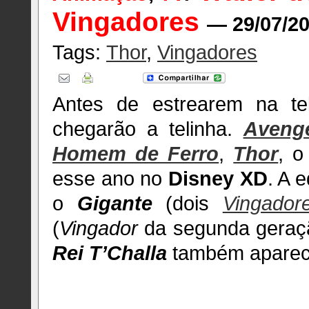
Vingadores
— 29/07/2
Tags:
Thor
,
Vingadores
Antes de estrearem na t
chegarão a telinha.
Aveng
Homem de Ferro
,
Thor
, 
esse ano no
Disney XD
. A 
o
Gigante
(dois
Vingador
(
Vingador
da segunda geraç
Rei T’Challa
também aparece