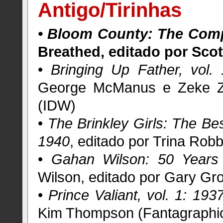
Antigo/Tirinhas
• Bloom County: The Compl
Breathed, editado por Scot
•
Bringing Up Father, vol
George McManus e Zeke Ze
(IDW)
•
The Brinkley Girls: The Bes
1940
, editado por Trina Rob
•
Gahan Wilson: 50 Years
Wilson, editado por Gary Gro
•
Prince Valiant, vol. 1: 19
Kim Thompson (Fantagraphi