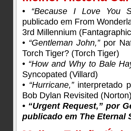
•
“Because I Love You S
publicado em From Wonderla
3rd Millennium (Fantagraphi
•
“Gentleman John,”
por Nat
Torch Tiger? (Torch Tiger)
•
“How and Why to Bale Hay
Syncopated (Villard)
•
“Hurricane,”
interpretado 
Bob Dylan Revisited (Norton
• “Urgent Request,” por G
publicado em The Eternal S