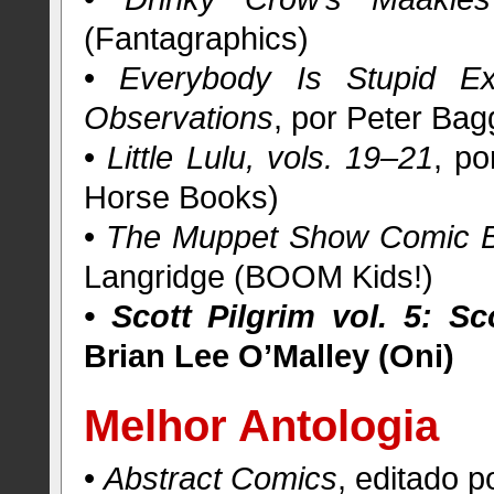
(Fantagraphics)
•
Everybody Is Stupid E
Observations
, por Peter Bag
•
Little Lulu, vols. 19–21
, po
Horse Books)
•
The Muppet Show Comic B
Langridge (BOOM Kids!)
• Scott Pilgrim vol. 5: S
Brian Lee O’Malley (Oni)
Melhor Antologia
•
Abstract Comics
, editado p