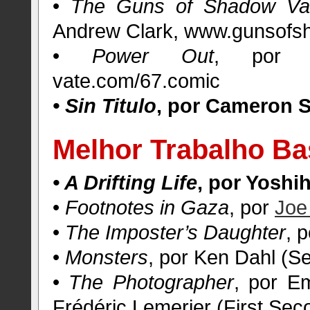
•
The Guns of Shadow Val
Andrew Clark, www.gunsofs
•
Power Out
, por N
vate.com/67.comic
• Sin Titulo
, por Cameron S
Melhor Trabalho Ba
• A Drifting Life
, por Yoshi
•
Footnotes in Gaza
, por
Joe
•
The Imposter’s Daughter
, 
•
Monsters
, por Ken Dahl (Se
•
The Photographer
, por E
Frédéric Lemerier (First Sec