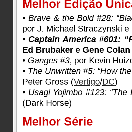
Melhor Edição Únic
•
Brave & the Bold #28: “Bla
por J. Michael Straczynski e
• Captain America #601: “
Ed Brubaker e Gene Colan 
•
Ganges
#3
, por Kevin Hui
•
The Unwritten #5: “How th
Peter Gross (
Vertigo
/
DC
)
•
Usagi Yojimbo #123: “The D
(Dark Horse)
Melhor Série