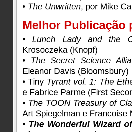
•
The Unwritten
, por Mike Ca
Melhor Publicação 
•
Lunch Lady and the Cy
Krosoczeka (Knopf)
•
The Secret Science Alli
Eleanor Davis (Bloomsbury)
• Tiny
Tyrant vol. 1: The Eth
e Fabrice Parme (First Seco
•
The TOON Treasury of Clas
Art Spiegelman e Francoise
• The Wonderful Wizard o