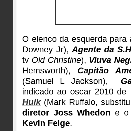
O elenco da esquerda para a
Downey Jr),
Agente da S.H.
tv
Old Christine
),
Viuva Neg
Hemsworth),
Capitão Amé
(Samuel L Jackson),
Ga
indicado ao oscar 2010 de 
Hulk
(Mark Ruffalo, substit
diretor Joss Whedon
e 
Kevin Feige
.